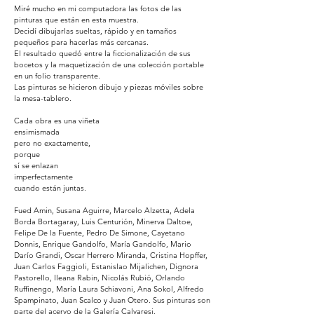
Miré mucho en mi computadora las fotos de las
pinturas que están en esta muestra.
Decidí dibujarlas sueltas, rápido y en tamaños
pequeños para hacerlas más cercanas.
El resultado quedó entre la ficcionalización de sus
bocetos y la maquetización de una colección portable
en un folio transparente.
Las pinturas se hicieron dibujo y piezas móviles sobre
la mesa-tablero.
Cada obra es una viñeta
ensimismada
pero no exactamente,
porque
sí se enlazan
imperfectamente
cuando están juntas.
Fued Amin, Susana Aguirre, Marcelo Alzetta, Adela
Borda Bortagaray, Luis Centurión, Minerva Daltoe,
Felipe De la Fuente, Pedro De Simone, Cayetano
Donnis, Enrique Gandolfo, María Gandolfo, Mario
Darío Grandi, Oscar Herrero Miranda, Cristina Hopffer,
Juan Carlos Faggioli, Estanislao Mijalichen, Dignora
Pastorello, Ileana Rabin, Nicolás Rubió, Orlando
Ruffinengo, María Laura Schiavoni, Ana Sokol, Alfredo
Spampinato, Juan Scalco y Juan Otero. Sus pinturas son
parte del acervo de la Galería Calvaresi.