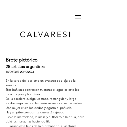
Brote pictóric
o
28 artistas argentinxs
14/09/2023-20/10/2023
En la tarde del desierto un avestruz se aleja de la
sombra.
Tres bañistas conversan mientras el agua celeste les
toca los pies y la cintura.
De la escalera cuelga un trapo rectangular y largo.
Es domingo cuando la gente se sienta a ver las nubes.
Una mujer cruza los dedos y agarra el pañuelo.
Hay un pibe con gorrita que está tajeado.
Llevé la mermelada, la mesa y el florero a la orilla, pero
dejé las manzanas haciendo fila.
El jazmín está lejos de la putrefacción, a las flores