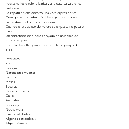
negras ya les creció la barba y a la gata salvaje cinco
cachorras.
La zapatilla tiene adentro una vista expresionista.
Creo que el pescador ató el bote para dormir una
siesta donde el perro se escondió.
Cuando el esqueleto del velero se empasta no pasa el
tren.
Un sobretodo de piedra apoyado en un banco de
plaza se repite.
Entre las botellas y nosotrxs están las esponjas de
óleo.
Interiores
Retratos
Paisajes
Naturalezas muertas
Barrios
Mesas
Escenas
Flores y floreros
Calles
Animales
Personajes
Noche y día
Cielos habitados
Alguna abstracción y
Alguna síntesis