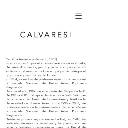
Carolina Antoniadis (Rosario, 1961)
Su amor y pasión por el arte son herencia de su abuelo,
Demetrio Antoniadis, pintor y paisajista que se radicó
en Rosario al emigrar de Grecia que pronto integró el
grupo de impresionistas del Litoral.
En 1984, se recibió de profesora superior de Pintura en
la Escuela Nacional de Bellas Artes Prilidiano
Pueyrredón.
Durante el año 1987 fue integrante del Grupo de la X.
De 1990 a 2001, trabajó en la cátedra de Skific Saltzman
de la carrera de Diseño de Indumentaria y Textil de la
Universidad de Buenos Aires. Entre 1996 y 2003, fue
profesora titular de la materia Pintura de tercer año en
la Escuela Nacional de Bellas Artes Prilidiano
Pueyrredón.
Desde su primera exposición individual, en 1987, ha
realizado decenas de muestras y ha participado en
ferias y bienales internacionales como la Bienal de