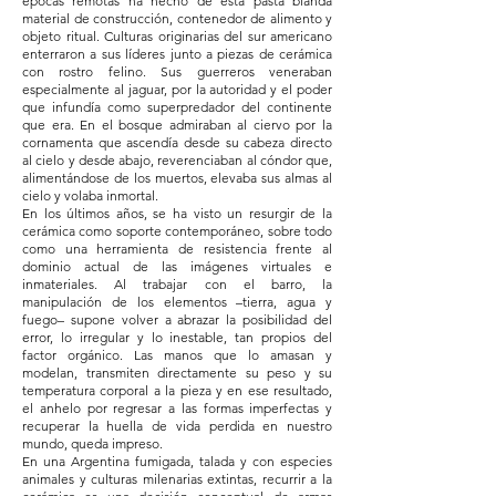
épocas remotas ha hecho de esta pasta blanda
material de construcción, contenedor de alimento y
objeto ritual. Culturas originarias del sur americano
enterraron a sus líderes junto a piezas de cerámica
con rostro felino. Sus guerreros veneraban
especialmente al jaguar, por la autoridad y el poder
que infundía como superpredador del continente
que era. En el bosque admiraban al ciervo por la
cornamenta que ascendía desde su cabeza directo
al cielo y desde abajo, reverenciaban al cóndor que,
alimentándose de los muertos, elevaba sus almas al
cielo y volaba inmortal.
En los últimos años, se ha visto un resurgir de la
cerámica como soporte contemporáneo, sobre todo
como una herramienta de resistencia frente al
dominio actual de las imágenes virtuales e
inmateriales. Al trabajar con el barro, la
manipulación de los elementos –tierra, agua y
fuego– supone volver a abrazar la posibilidad del
error, lo irregular y lo inestable, tan propios del
factor orgánico. Las manos que lo amasan y
modelan, transmiten directamente su peso y su
temperatura corporal a la pieza y en ese resultado,
el anhelo por regresar a las formas imperfectas y
recuperar la huella de vida perdida en nuestro
mundo, queda impreso.
En una Argentina fumigada, talada y con especies
animales y culturas milenarias extintas, recurrir a la