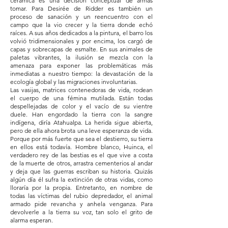
cerámica es una decisión conceptual de armas
tomar. Para Desirée de Ridder es también un
proceso de sanación y un reencuentro con el
campo que la vio crecer y la tierra donde echó
raíces. A sus años dedicados a la pintura, el barro los
volvió tridimensionales y por encima, los cargó de
capas y sobrecapas de esmalte. En sus animales de
paletas vibrantes, la ilusión se mezcla con la
amenaza para exponer las problemáticas más
inmediatas a nuestro tiempo: la devastación de la
ecología global y las migraciones involuntarias.
Las vasijas, matrices contenedoras de vida, rodean
el cuerpo de una fémina mutilada. Están todas
despellejadas de color y el vacío de su vientre
duele. Han engordado la tierra con la sangre
indígena, diría Atahualpa. La herida sigue abierta,
pero de ella ahora brota una leve esperanza de vida.
Porque por más fuerte que sea el destierro, su tierra
en ellos está todavía. Hombre blanco, Huinca, el
verdadero rey de las bestias es el que vive a costa
de la muerte de otros, arrastra cementerios al andar
y deja que las guerras escriban su historia. Quizás
algún día él sufra la extinción de otras vidas, como
lloraría por la propia. Entretanto, en nombre de
todas las víctimas del rubio depredador, el animal
armado pide revancha y anhela venganza. Para
devolverle a la tierra su voz, tan solo el grito de
alarma esperan.