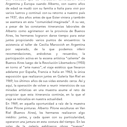
Argentina y Europa cuando Alberto, con cuatro años
de edad se mudó con su familia a Italia para vivir por
varios lustros y continuó con su retorno a nuestro país
en 1937, dos años antes de que Ester viniera y también
se asentara en esta “comunidad imaginada”. A su vez,
a pesar de las constantes itinerancias laborales de
Alberto como agrimensor en la provincia de Buenos
Aires, lxs hermanxs lograron darse tiempo para estar
juntxs propiciando varios puntos de encuentros: la
asistencia al taller de Cecilia Marcovich en Argentina
por separado, de la que podemos inferir
recomendaciones, anécdotas y recuerdos; la
participación activa en la escena artística “caliente” de
Buenos Aires luego de la Revolución Libertadora (1955)
en torno al “arte nuevo”; el viaje estético que llevaron
adelante por España, Francia e Italia en 1963; la única
exposición que realizaron juntxs en Galería Van Riel en
1969; los últimos años de sus vidas estando cerca. Así y
aquí, la operación de volver a reunir intersticios de sus
miradas artísticas en una muestra asume el reto de
propiciar que esta itinerancia continúe, en la que el
viaje se relocaliza en nuestra actualidad.
En 1969, en aquella oportunidad a raíz de la muestra
Ester Pilone pinturas. Alberto Pilone esculturas en Van
Riel (Buenos Aires), lxs hermanxs realizaron algo
inédito: juntxs, y cada quien con su particularidad,
operaron una juntura en esta costura del tiempo. En las
salas de la galería exhibieron obras “nuevas”,