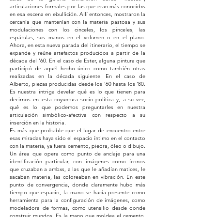
articulaciones formales por las que eran más conocidxs
en esa escena en ebullición. Allí entonces, mostraron la
cercanía que mantenían con la materia pastosa y sus
modulaciones con los cinceles, los pinceles, las
espátulas, sus manos en el volumen o en el plano.
Ahora, en esta nueva parada del itinerario, el tiempo se
expande y reúne artefactos producidos a partir de la
década del ’60. En el caso de Ester, alguna pintura que
participó de aquél hecho único como también otras
realizadas en la década siguiente. En el caso de
Alberto, piezas producidas desde los ’60 hasta los ’80.
Es nuestra intriga develar qué es lo que tienen para
decirnos en esta coyuntura socio-política y, a su vez,
qué es lo que podemos preguntarles en nuestra
articulación simbólico-afectiva con respecto a su
inserción en la historia.
Es más que probable que el lugar de encuentro entre
esas miradas haya sido el espacio íntimo en el contacto
con la materia, ya fuera cemento, piedra, óleo o dibujo.
Un área que opera como punto de anclaje para una
identificación particular, con imágenes como íconos
que cruzaban a ambxs, a las que le añadían matices, le
sacaban materia, las coloreaban en vibración. En este
punto de convergencia, donde claramente hubo más
tiempo que espacio, la mano se hacía presente como
herramienta para la configuración de imágenes, como
modeladora de formas, como utensilio desde donde
construir mundos. Es la mano que moldea el cemento,