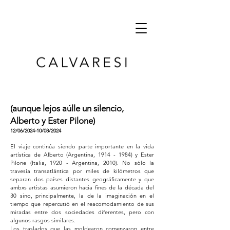
(aunque lejos aúlle un silencio,
Alberto y Ester Pilone)
12/06/2024-10/08/2
024
El viaje continúa siendo parte importante en la vida
artística de Alberto (Argentina,
1914 - 1984)
y Ester
Pilone (Italia, 1920 - Argentina, 2010). No sólo la
travesía transatlántica por miles de kilómetros que
separan dos países distantes geográficamente y que
ambxs artistas asumieron hacia fines de la década del
30 sino, principalmente, la de la imaginación en el
tiempo que repercutió en el reacomodamiento de sus
miradas entre dos sociedades diferentes, pero con
algunos rasgos similares.
Los traslados que las moldearon comenzaron entre