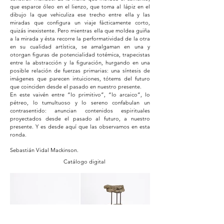
que esparce óleo en el lienzo, que toma al lápiz en el
dibujo la que vehiculiza ese trecho entre ella y las
miradas que configura un viaje fácticamente corto,
quizás inexistente. Pero mientras ella que moldea guiña
a la mirada y ésta recorre la performatividad de la otra
en su cualidad artística, se amalgaman en una y
otorgan figuras de potencialidad totémica, trapecistas
entre la abstracción y la figuración, hurgando en una
posible relación de fuerzas primarias: una síntesis de
imágenes que parecen intuiciones, tótems del futuro
que coinciden desde el pasado en nuestro presente.
En este vaivén entre “lo primitivo”, “lo arcaico”, lo
pétreo, lo tumultuoso y lo sereno confabulan un
contrasentido: anuncian contenidos espirituales
proyectados desde el pasado al futuro, a nuestro
presente. Y es desde aquí que las observamos en esta
ronda.
Sebastián Vidal Mackinson.
Catálogo digital