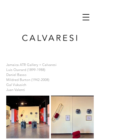
Jamaica ATR Gallery + Calvaresi
Luis Ouvrard
(1899-1988)
Daniel Basso
Mildred Burton
(1942-2008)
Gal Vukusich
Juan Valenti