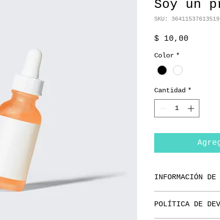
Soy un p
SKU: 36411537613519
Precio
$ 10,00
Color
*
Cantidad
*
Agre
INFORMACIÓN DE
Soy la descripci
POLÍTICA DE DE
lugar ideal para
producto, así co