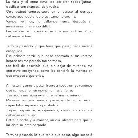
La furia y el entusiasmo de acelerar todas juntas,
clasificar con chances, ida y vuelta.
Otra actitud contradictora en el acceso al derrape
controlado, doblando prácticamente encima.
Vamos, venimos, no callamos nunca, después si,
inventamos un silencio difícil.
Las señales son como voces que nos indican cómo
debemos actuar.
Termina pasando lo que tenía que pasar, nada sucede
enseguida.
Esa primera tarde que pasé asomada a sus rostros
imprecisos me pareció tan hermosa,
tan fácil de describir, que, sin dejar de mirarlas, me
entretuve ensayando como les contaría la manera en
que empecé a quererlas.
Ahí están, vamos a pasar frente a nosotros, ya tenemos
que comenzar en un momento mas a frenar.
Traslado a una zona exterior en el mismo interior.
Miramos en una mezcla perfecta de luz y vacio,
dejándolos separados y distintos.
Torpes, expuestos, exasperados, viendo ojos donde
deberían ver reflejo.
Entre la noche y la mañana, un día alcanza para que la
luz abra su lento parpado.
Termina pasando lo que tenía que pasar, algo sucedió