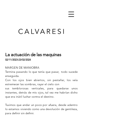
La actuación de las maquinas
02/
11/2023-23/02/2024
MARGEN DE MANIOBRA
Termina pasando lo que tenía que pasar, todo sucede
enseguida.
Con los ojos bien abiertos, sin pestañar, los veía
estremecer las sombras, rayar el cielo con
sus temblorosas verticales, para quedarse unos
instantes, detrás de mis ojos, tal vez me habrían dicho
que era inútil luchar contra el destino.
Tuvimos que andar un poco por afuera, desde adentro
lo estamos viviendo como una devolución de gentileza,
para definir sin definir.